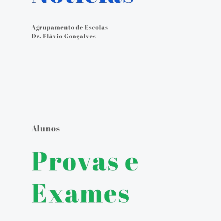
Calendário Escolar
Contacto
ALUNOS
Seguro Escolar
Política de Privacidade e Proteção de Dados Pessoais
Matrículas 2024/2025
Manuais Escolares
Escola Digital - Kit Digital
E-mail institucional
Acesso ao GIAE
Pedido de justificação de faltas no GIAE