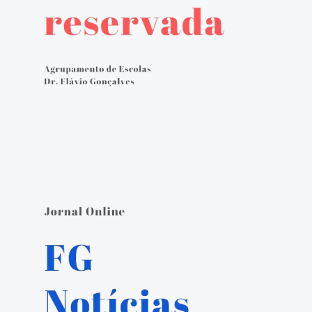
Avaliação externa 2.º Ciclo Avaliativo
Autoavaliação
PADDE - Plano de Ação para Desenvolvimento Digital da Escola
Canal de denúncias
Serviços Administrativos
Serviços de Psicologia e Orientação
Biblioteca escolar
Jornal FGnotícias
Programa de voluntariado por docentes aposentados
PVPV+ Póvoa de Varzim Promove Valores
Plano de Formação