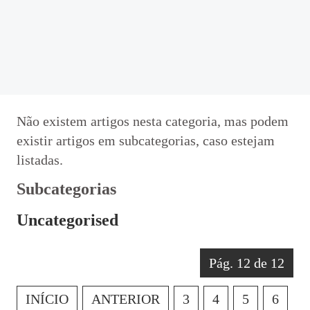
@be_abrir_livros
CONCURSOS
Bibliotecário
Psicologo(a)
Não existem artigos nesta categoria, mas podem
Docentes
existir artigos em subcategorias, caso estejam
Não Docentes
listadas.
Mediadora
Subcategorias
Uncategorised
Pág. 12 de 12
INÍCIO
ANTERIOR
3
4
5
6