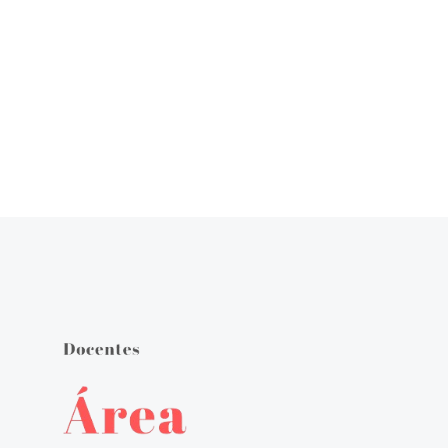
Órgãos de Gestão
Documentos Orientadores
Regulamento Interno
Projeto Educativo
Calendário das Atividades do Agrupamento
Plano Anual de Atividades
Estratégia de Educação para a Cidadania na Escola
Critérios de Avaliação
Plano 21|23 Escola+
Plano 23|24 Escola +
Avaliação externa 1.º Ciclo Avaliativo