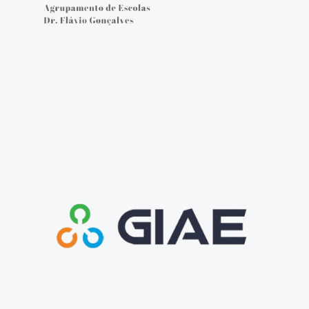
Cartão do aluno
Carregar cartão - online
Provas e Exames 25/26
Arquivo de Provas e Exames
IAVE - Informações Provas e Exames 2025/2026
IAVE - Calendário 2025/2026
NOTÍCIAS
Podcasts
Jornal Online - FGnotícias
@flavio_AEDFG