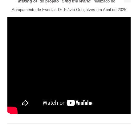
"
Making of
" do
projeto "
Sing the World
"
realizado no
Agrupamento de Escolas Dr. Flávio Gonçalves em Abril de 2025