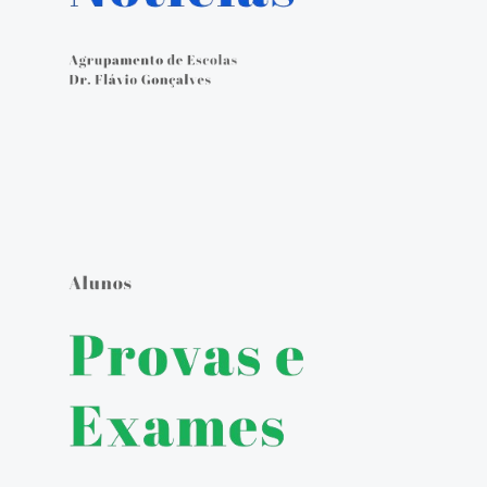
Calendário Escolar
Contacto
ALUNOS
Seguro Escolar
Política de Privacidade e Proteção de Dados Pessoais
Matrículas 2024/2025
Manuais Escolares
Escola Digital - Kit Digital
E-mail institucional
Acesso ao GIAE
Pedido de justificação de faltas no GIAE