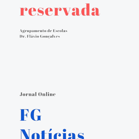
Avaliação externa 2.º Ciclo Avaliativo
Autoavaliação
PADDE - Plano de Ação para Desenvolvimento Digital da Escola
Canal de denúncias
Serviços Administrativos
Serviços de Psicologia e Orientação
Biblioteca escolar
Jornal FGnotícias
Programa de voluntariado por docentes aposentados
PVPV+ Póvoa de Varzim Promove Valores
Plano de Formação