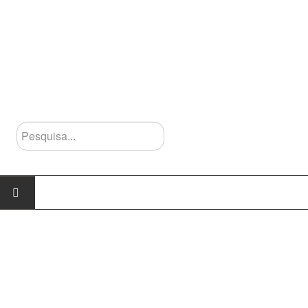
Pesquisa...
INÍCIO
AGRUPAMENTO
Escolas do Agrupamento