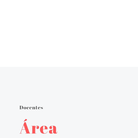
Órgãos de Gestão
Documentos Orientadores
Regulamento Interno
Projeto Educativo
Calendário das Atividades do Agrupamento
Plano Anual de Atividades
Estratégia de Educação para a Cidadania na Escola
Critérios de Avaliação
Plano 21|23 Escola+
Plano 23|24 Escola +
Avaliação externa 1.º Ciclo Avaliativo