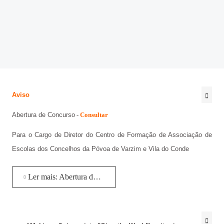
@be_abrir_livros
CONCURSOS
Bibliotecário
Psicologo(a)
Docentes
Aviso
Não Docentes
Abertura de Concurso
-
Consultar
Mediadora
Para o Cargo de Diretor do Centro de Formação de Associação de
Escolas dos Concelhos da Póvoa de Varzim e Vila do Conde
Ler mais: Abertura de Concurso Para o Cargo de Diretor do Centro de Formação de Associação de Escolas dos...