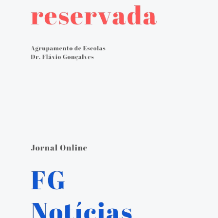
Avaliação externa 2.º Ciclo Avaliativo
Autoavaliação
PADDE - Plano de Ação para Desenvolvimento Digital da Escola
Canal de denúncias
Serviços Administrativos
Serviços de Psicologia e Orientação
Biblioteca escolar
Jornal FGnotícias
Programa de voluntariado por docentes aposentados
PVPV+ Póvoa de Varzim Promove Valores
Plano de Formação