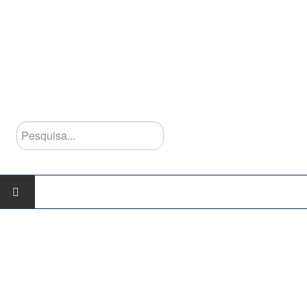
Pesquisa...
INÍCIO
AGRUPAMENTO
Escolas do Agrupamento