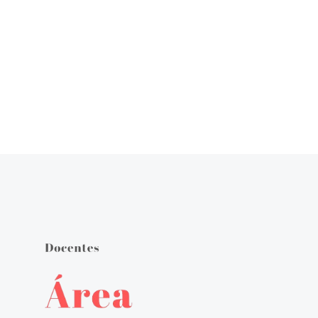
Órgãos de Gestão
Documentos Orientadores
Regulamento Interno
Projeto Educativo
Calendário das Atividades do Agrupamento
Plano Anual de Atividades
Estratégia de Educação para a Cidadania na Escola
Critérios de Avaliação
Plano 21|23 Escola+
Plano 23|24 Escola +
Avaliação externa 1.º Ciclo Avaliativo