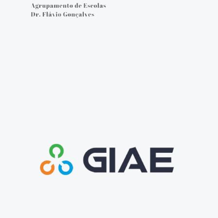
Cartão do aluno
Carregar cartão - online
Provas e Exames 25/26
Arquivo de Provas e Exames
IAVE - Informações Provas e Exames 2025/2026
IAVE - Calendário 2025/2026
NOTÍCIAS
Podcasts
Jornal Online - FGnotícias
@flavio_AEDFG