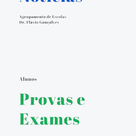
Calendário Escolar
Contacto
ALUNOS
Seguro Escolar
Política de Privacidade e Proteção de Dados Pessoais
Matrículas 2024/2025
Manuais Escolares
Escola Digital - Kit Digital
E-mail institucional
Acesso ao GIAE
Pedido de justificação de faltas no GIAE