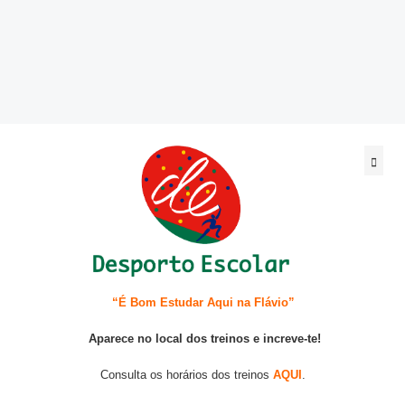
@be_abrir_livros
CONCURSOS
Bibliotecário
Psicologo(a)
Docentes
Não Docentes
Mediadora
“É Bom Estudar Aqui na Flávio”
Aparece no local dos treinos e increve-te!
Consulta os horários dos treinos
AQUI
.