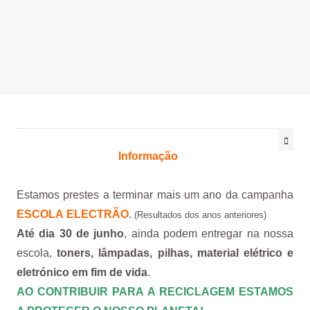
@be_abrir_livros
CONCURSOS
Bibliotecário
Psicologo(a)
Docentes
Não Docentes
Informação
Mediadora
Estamos prestes a terminar mais um ano da campanha
ESCOLA ELECTRÃO
.
(
Resultados dos anos anteriores
)
Até dia 30 de junho
, ainda podem entregar na nossa
escola,
toners, lâmpadas, pilhas, material elétrico e
eletrónico em fim de vida
.
AO CONTRIBUIR PARA A RECICLAGEM ESTAMOS