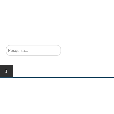
Pesquisa...
INÍCIO
AGRUPAMENTO
Escolas do Agrupamento