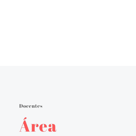
Órgãos de Gestão
Documentos Orientadores
Regulamento Interno
Projeto Educativo
Calendário das Atividades do Agrupamento
Plano Anual de Atividades
Estratégia de Educação para a Cidadania na Escola
Critérios de Avaliação
Plano 21|23 Escola+
Plano 23|24 Escola +
Avaliação externa 1.º Ciclo Avaliativo