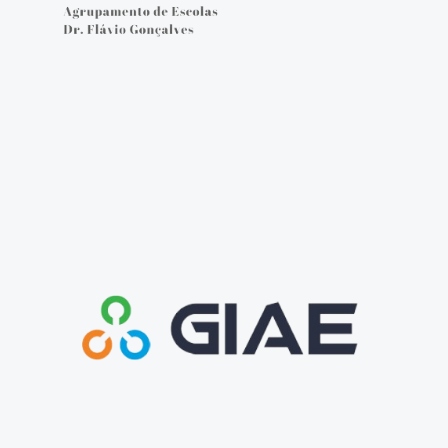
Cartão do aluno
Carregar cartão - online
Provas e Exames 25/26
Arquivo de Provas e Exames
IAVE - Informações Provas e Exames 2025/2026
IAVE - Calendário 2025/2026
NOTÍCIAS
Podcasts
Jornal Online - FGnotícias
@flavio_AEDFG