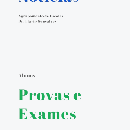
Calendário Escolar
Contacto
ALUNOS
Seguro Escolar
Política de Privacidade e Proteção de Dados Pessoais
Matrículas 2024/2025
Manuais Escolares
Escola Digital - Kit Digital
E-mail institucional
Acesso ao GIAE
Pedido de justificação de faltas no GIAE