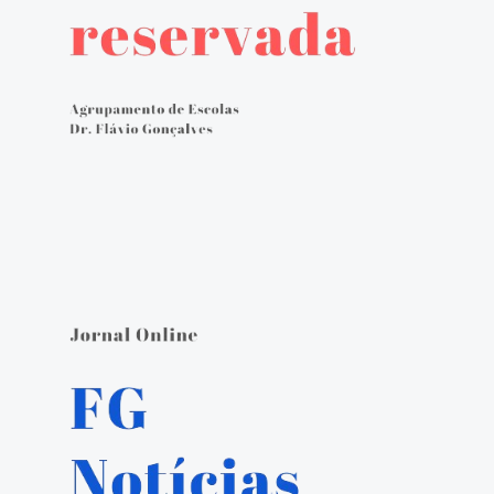
Avaliação externa 2.º Ciclo Avaliativo
Autoavaliação
PADDE - Plano de Ação para Desenvolvimento Digital da Escola
Canal de denúncias
Serviços Administrativos
Serviços de Psicologia e Orientação
Biblioteca escolar
Jornal FGnotícias
Programa de voluntariado por docentes aposentados
PVPV+ Póvoa de Varzim Promove Valores
Plano de Formação