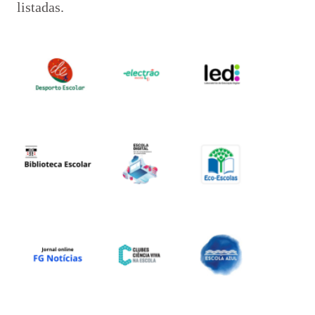
listadas.
Órgãos de Gestão
Documentos Orientadores
Regulamento Interno
Projeto Educativo
Calendário das Atividades do Agrupamento
Plano Anual de Atividades
Estratégia de Educação para a Cidadania na Escola
Critérios de Avaliação
Plano 21|23 Escola+
Plano 23|24 Escola +
Avaliação externa 1.º Ciclo Avaliativo