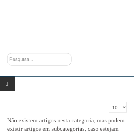
Pesquisa...
INÍCIO
Qtd. a mostra
AGRUPAMENTO
Não existem artigos nesta categoria, mas podem
existir artigos em subcategorias, caso estejam
Escolas do Agrupamento