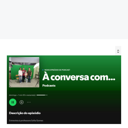
@be_abrir_livros
CONCURSOS
Bibliotecário
Psicologo(a)
Docentes
Não Docentes
Mediadora