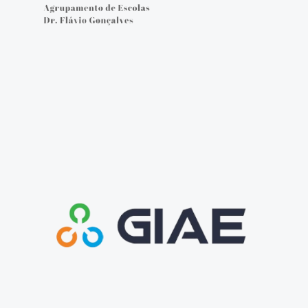
Cartão do aluno
Carregar cartão - online
Provas e Exames 25/26
Arquivo de Provas e Exames
IAVE - Informações Provas e Exames 2025/2026
IAVE - Calendário 2025/2026
NOTÍCIAS
Podcasts
Jornal Online - FGnotícias
@flavio_AEDFG