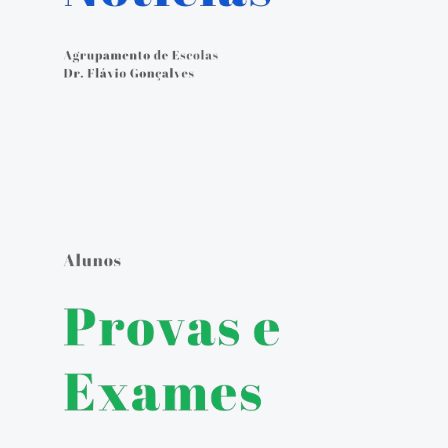
Calendário Escolar
Contacto
ALUNOS
Seguro Escolar
Política de Privacidade e Proteção de Dados Pessoais
Matrículas 2024/2025
Manuais Escolares
Escola Digital - Kit Digital
E-mail institucional
Acesso ao GIAE
Pedido de justificação de faltas no GIAE