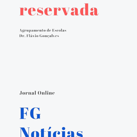
Avaliação externa 2.º Ciclo Avaliativo
Autoavaliação
PADDE - Plano de Ação para Desenvolvimento Digital da Escola
Canal de denúncias
Serviços Administrativos
Serviços de Psicologia e Orientação
Biblioteca escolar
Jornal FGnotícias
Programa de voluntariado por docentes aposentados
PVPV+ Póvoa de Varzim Promove Valores
Plano de Formação