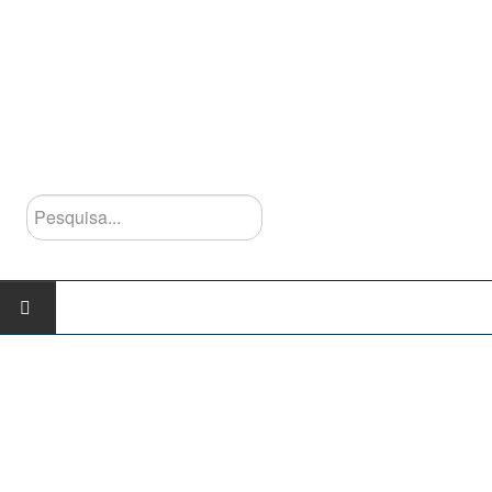
Pesquisa...
INÍCIO
AGRUPAMENTO
Escolas do Agrupamento