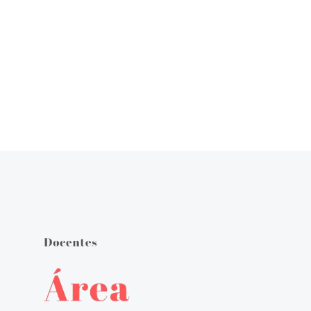
Órgãos de Gestão
Documentos Orientadores
Regulamento Interno
Projeto Educativo
Calendário das Atividades do Agrupamento
Plano Anual de Atividades
Estratégia de Educação para a Cidadania na Escola
Critérios de Avaliação
Plano 21|23 Escola+
Plano 23|24 Escola +
Avaliação externa 1.º Ciclo Avaliativo