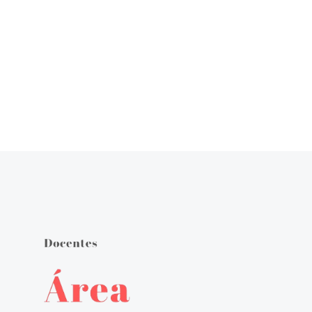
Órgãos de Gestão
Documentos Orientadores
Regulamento Interno
Projeto Educativo
Calendário das Atividades do Agrupamento
Plano Anual de Atividades
Estratégia de Educação para a Cidadania na Escola
Critérios de Avaliação
Plano 21|23 Escola+
Plano 23|24 Escola +
Avaliação externa 1.º Ciclo Avaliativo