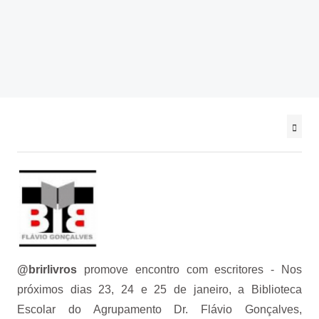
@be_abrir_livros
CONCURSOS
Bibliotecário
Psicologo(a)
Docentes
Não Docentes
Mediadora
@brirlivros
promove encontro com escritores
- Nos
próximos dias 23, 24 e 25 de janeiro, a Biblioteca
Escolar do Agrupamento Dr. Flávio Gonçalves,