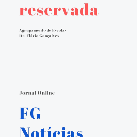
Avaliação externa 2.º Ciclo Avaliativo
Autoavaliação
PADDE - Plano de Ação para Desenvolvimento Digital da Escola
Canal de denúncias
Serviços Administrativos
Serviços de Psicologia e Orientação
Biblioteca escolar
Jornal FGnotícias
Programa de voluntariado por docentes aposentados
PVPV+ Póvoa de Varzim Promove Valores
Plano de Formação