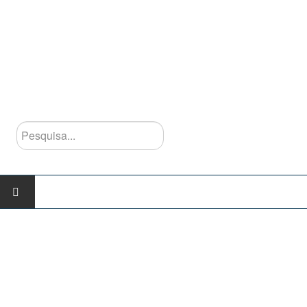
Pesquisa...
INÍCIO
AGRUPAMENTO
Escolas do Agrupamento