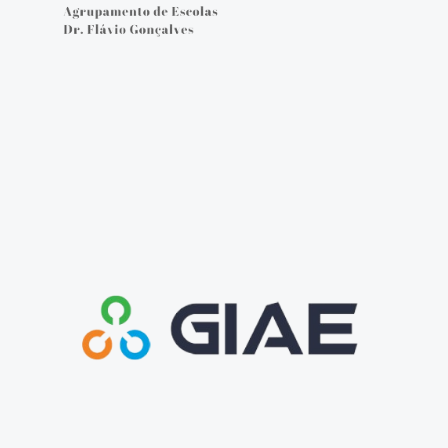
Cartão do aluno
Carregar cartão - online
Provas e Exames 25/26
Arquivo de Provas e Exames
IAVE - Informações Provas e Exames 2025/2026
IAVE - Calendário 2025/2026
NOTÍCIAS
Podcasts
Jornal Online - FGnotícias
@flavio_AEDFG