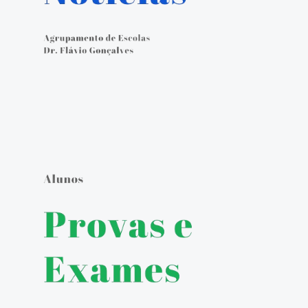
Calendário Escolar
Contacto
ALUNOS
Seguro Escolar
Política de Privacidade e Proteção de Dados Pessoais
Matrículas 2024/2025
Manuais Escolares
Escola Digital - Kit Digital
E-mail institucional
Acesso ao GIAE
Pedido de justificação de faltas no GIAE