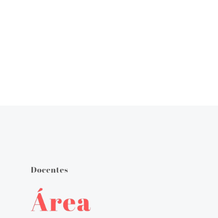
Órgãos de Gestão
Documentos Orientadores
Regulamento Interno
Projeto Educativo
Calendário das Atividades do Agrupamento
Plano Anual de Atividades
Estratégia de Educação para a Cidadania na Escola
Critérios de Avaliação
Plano 21|23 Escola+
Plano 23|24 Escola +
Avaliação externa 1.º Ciclo Avaliativo