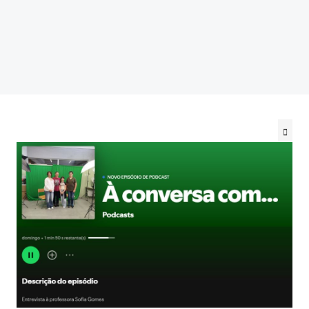
@be_abrir_livros
CONCURSOS
Bibliotecário
Psicologo(a)
Docentes
Não Docentes
Mediadora