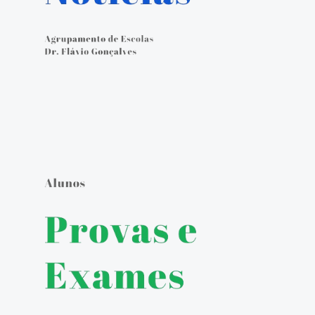
Calendário Escolar
Contacto
ALUNOS
Seguro Escolar
Política de Privacidade e Proteção de Dados Pessoais
Matrículas 2024/2025
Manuais Escolares
Escola Digital - Kit Digital
E-mail institucional
Acesso ao GIAE
Pedido de justificação de faltas no GIAE