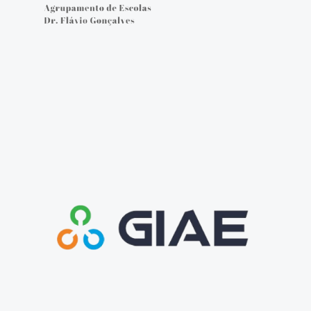
Cartão do aluno
Carregar cartão - online
Provas e Exames 25/26
Arquivo de Provas e Exames
IAVE - Informações Provas e Exames 2025/2026
IAVE - Calendário 2025/2026
NOTÍCIAS
Podcasts
Jornal Online - FGnotícias
@flavio_AEDFG