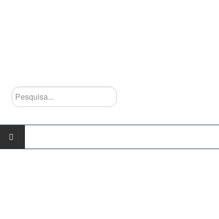
Pesquisa...
INÍCIO
AGRUPAMENTO
Escolas do Agrupamento