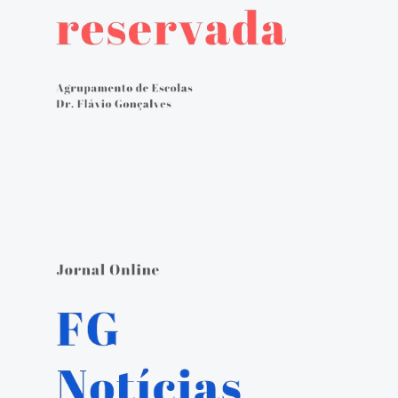
Avaliação externa 2.º Ciclo Avaliativo
Autoavaliação
PADDE - Plano de Ação para Desenvolvimento Digital da Escola
Canal de denúncias
Serviços Administrativos
Serviços de Psicologia e Orientação
Biblioteca escolar
Jornal FGnotícias
Programa de voluntariado por docentes aposentados
PVPV+ Póvoa de Varzim Promove Valores
Plano de Formação