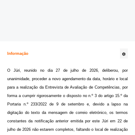
@be_abrir_livros
CONCURSOS
Bibliotecário
Psicologo(a)
Informação
Docentes
Não Docentes
O Júri, reunido no dia 27 de julho de 2026, deliberou, por
unanimidade, proceder a novo agendamento da data, horário e local
Mediadora
para a realização da Entrevista de Avaliação de Competências, por
forma a cumprir rigorosamente o disposto no n.º 3 do artigo 15.º da
Portaria n.º 233/2022 de 9 de setembro e, devido a lapso na
digitação do texto da mensagem de correio eletrónico, os termos
constantes da notificação anterior emitida por este Júri em 22 de
julho de 2026 não estarem completos, faltando o local de realização