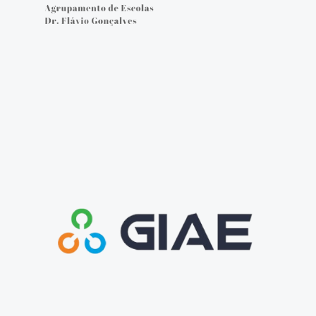
Cartão do aluno
Carregar cartão - online
Provas e Exames 25/26
Arquivo de Provas e Exames
IAVE - Informações Provas e Exames 2025/2026
IAVE - Calendário 2025/2026
NOTÍCIAS
Podcasts
Jornal Online - FGnotícias
@flavio_AEDFG