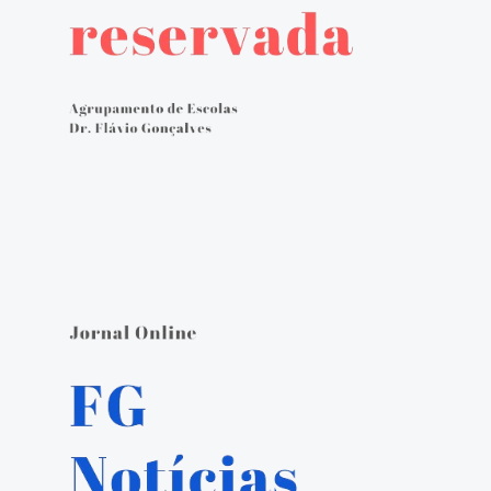
Avaliação externa 2.º Ciclo Avaliativo
Autoavaliação
PADDE - Plano de Ação para Desenvolvimento Digital da Escola
Canal de denúncias
Serviços Administrativos
Serviços de Psicologia e Orientação
Biblioteca escolar
Jornal FGnotícias
Programa de voluntariado por docentes aposentados
PVPV+ Póvoa de Varzim Promove Valores
Plano de Formação