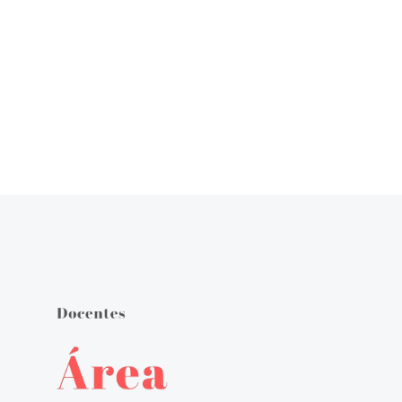
Órgãos de Gestão
Documentos Orientadores
Regulamento Interno
Projeto Educativo
Calendário das Atividades do Agrupamento
Plano Anual de Atividades
Estratégia de Educação para a Cidadania na Escola
Critérios de Avaliação
Plano 21|23 Escola+
Plano 23|24 Escola +
Avaliação externa 1.º Ciclo Avaliativo