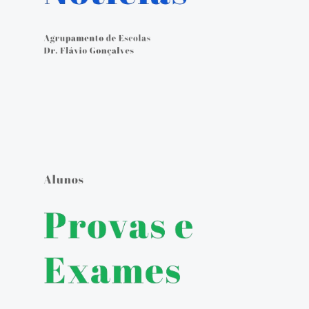
Calendário Escolar
Contacto
ALUNOS
Seguro Escolar
Política de Privacidade e Proteção de Dados Pessoais
Matrículas 2024/2025
Manuais Escolares
Escola Digital - Kit Digital
E-mail institucional
Acesso ao GIAE
Pedido de justificação de faltas no GIAE